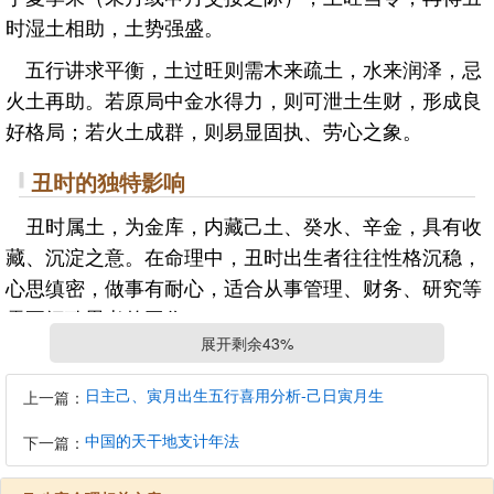
时湿土相助，土势强盛。
五行讲求平衡，土过旺则需木来疏土，水来润泽，忌
火土再助。若原局中金水得力，则可泄土生财，形成良
好格局；若火土成群，则易显固执、劳心之象。
丑时的独特影响
丑时属土，为金库，内藏己土、癸水、辛金，具有收
藏、沉淀之意。在命理中，丑时出生者往往性格沉稳，
心思缜密，做事有耐心，适合从事管理、财务、研究等
需要细致思考的工作。
展开剩余43%
若八字中已有多个土或金元素，丑时将进一步增强其
力量，可能构成“土厚埋金”之象，此时需大运流年引通
日主己、寅月出生五行喜用分析-己日寅月生
上一篇：
方能发挥才能。反之，若命局喜土，则丑时为吉，能助
中国的天干地支计年法
下一篇：
身立业。