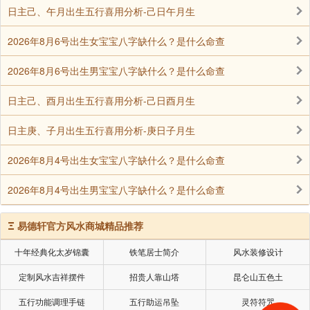
日主为土者而言，是事业晋升之机，但巳火冲亥（若有
日主己、午月出生五行喜用分析-己日午月生
亥水）或刑申金，需注意人际关系与健康波动。
2026年8月6号出生女宝宝八字缺什么？是什么命查
结语：命理指引人生方向
2026年8月6号出生男宝宝八字缺什么？是什么命查
7月29日丑时出生者的八字虽具共性，但因年、月组
日主己、酉月出生五行喜用分析-己日酉月生
合不同而千变万化。了解自己的八字，不仅有助于认识
性格优劣，更能把握运势起伏，趋吉避凶。建议结合完
日主庚、子月出生五行喜用分析-庚日子月生
整八字排盘与专业命理师指导，做出更精准的人生规
2026年8月4号出生女宝宝八字缺什么？是什么命查
划。
2026年8月4号出生男宝宝八字缺什么？是什么命查
命由天定，运在人为。知命而后安命，顺势而为，方
能成就非凡人生。
Ξ
易德轩官方风水商城精品推荐
十年经典化太岁锦囊
铁笔居士简介
风水装修设计
声明：部分内容来于网络，如有侵权，请联系我们删除！以上内容，并
定制风水吉祥摆件
招贵人靠山塔
昆仑山五色土
不代表易德轩观点。
五行功能调理手链
五行助运吊坠
灵符符咒