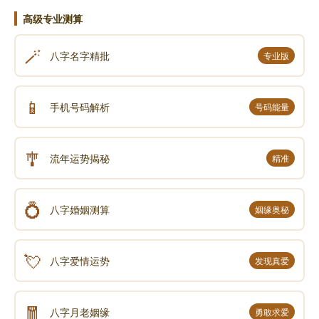
高级专业测算
🪄
八字名字精批
专业版
📱
手机号码解析
号码能量
🎐
流年运势揭秘
精准
💍
八字婚姻测算
姻缘奥秘
💘
八字爱情运势
发现真爱
🧧
八字月老姻缘
勇敢求爱