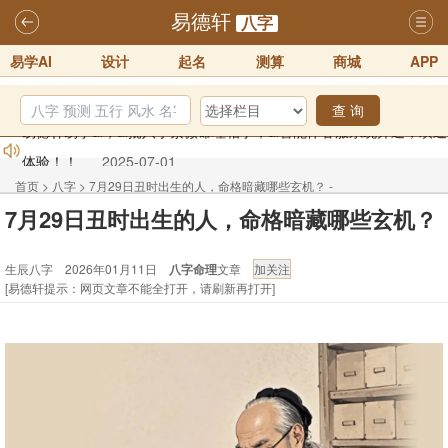
易德轩
八字
易学AI
设计
起名
测算
商城
APP
查 询
易德轩网重构及升能完成，欢迎大家来体验新程序及感觉！！
2025-07-01
首页
>
八字
>
7月29日丑时出生的人，命格暗藏哪些玄机？ -
2026年化太岁锦囊属马、鼠、牛、龙、兔、狗、鸡生肖化太岁开始预
7月29日丑时出生的人，命格暗藏哪些玄机？
生辰八字
订！！
2025-10-01
生辰八字 2026年01月11日
八字命理
文章
2026丙午年铁笔居士精批年运说明
2025-10-12
[易德轩提示：网页文章不能全打开，请刷新再打开]
易德轩首席风水大师铁笔居士简介！！
2021-9-2
易德轩通告：本网站易德轩商标及LOGO注册声明
2021-9-7
易德轩易学ai，ai批八字紫微命理相学，ai智能体客服系统开通，欢迎
体验！！
2025-07-01