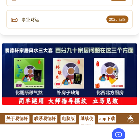
📜
事业财运
2025 新版
关于易德轩
联系易德轩
电脑版
继续使
app下载
用移动
版