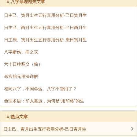
不同年份出生的差异
Ξ
八字命理相关文章
虽然出生日与时相同，但因年柱与月柱不同，整体八
日主己、寅月出生五行喜用分析-己日寅月生
字格局也会产生显著变化。例如：
日主己、酉月出生五行喜用分析-己日酉月生
：年柱甲木克戊土（假设日主为
甲辰年（2024）出生者
日主庚、寅月出生五行喜用分析-庚日寅月生
戊），木土相战，需看是否有火通关。丑中癸水可润
土，辛金可泄秀，若组合得当，反成贵格。
八字断伤、病之灾
：火旺生土，土势更炽，若无水制或金
丙午年出生者
六十日柱释义（简）
泄，则易燥热失衡，健康上需注意脾胃与心血管问题。
命宫胎元用法详解
大运与流年提示
相同八字，不同命运。八字不管用了？
八字定根基，大运改走势。7月29日丑时出生者，若
命理术语：印入墓运，为何是“用印格”的生
身强喜克泄，宜行金水大运；若身弱则喜火土帮扶。青
年时期走东南运（木火）者，事业发展较快；中年后若
Ξ
热点文章
入西北（金水）运，则财运渐显。
日主己、寅月出生五行喜用分析-己日寅月生
近年来，2025乙巳流年即将到来，乙木正官透出，对