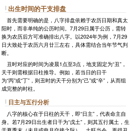
出生时间的干支排盘
首先需要明确的是，八字排盘依赖于农历日期和真太
阳时，而非单纯的公历时间。7月29日属于公历，需转
换为农历后方可准确排出八字。以2024年为例，7月29
日大致处于农历六月廿三左右，具体需结合当年节气判
断。
丑时对应的时间为凌晨1点至3点，地支固定为“丑”，
天干则需根据日柱推导。例如，若当日的日干
为“丙”或“丁”，则丑时的天干分别为“己”或“辛”，从而组
成完整的时柱。
日主与五行分析
八字的核心在于日柱的天干，即“日主”，代表命主自
身。若7月29日出生者日干为“戊土”，则其五行属土，生
于夏季末（未月或申月交接之际），土旺当令，再得丑