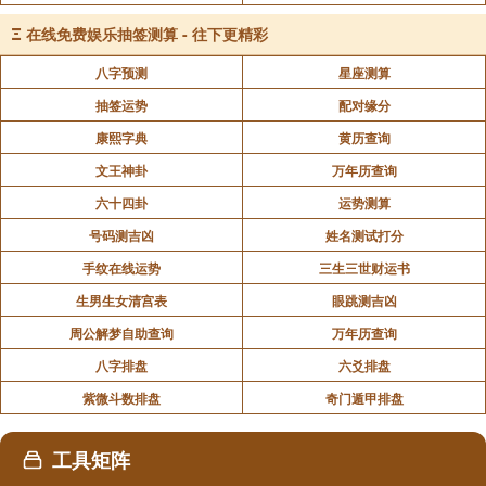
Ξ
在线免费娱乐抽签测算 - 往下更精彩
八字预测
星座测算
抽签运势
配对缘分
康熙字典
黄历查询
文王神卦
万年历查询
六十四卦
运势测算
号码测吉凶
姓名测试打分
手纹在线运势
三生三世财运书
生男生女清宫表
眼跳测吉凶
周公解梦自助查询
万年历查询
八字排盘
六爻排盘
紫微斗数排盘
奇门遁甲排盘
工具矩阵