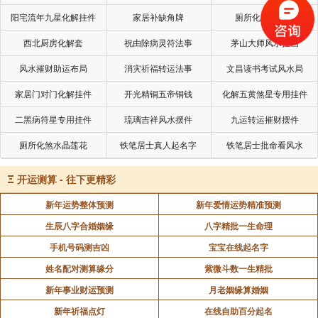
阳宅流年九星化解挂件
家居补缺角牌
厕所化秽气煞套
西北厨房化解套
祝由除病灵符法事
茅山大师风水挂画
风水摧财助运布局
消灾祈福转运法事
文昌读书考试风水局
家居门对门化解挂件
开光精铜五帝铜钱
化解五黄煞星专用挂件
二黑病符星专用挂件
琉璃吉祥风水摆件
九运转运摧财摆件
厕所化煞水晶莲花
铁笔居士真人起名字
铁笔居士批命看风水
Ξ
开运测算 - 往下更精彩
新年运势整体预测
新年爱情运势精准预测
生辰八字合婚姻缘
八字精批一生命理
手机号码测吉凶
宝宝在线起名字
姓名配对测算缘分
紫微斗数一生精批
新年事业财运预测
月老姻缘算婚姻
新年祈福点灯
在线自助百分起名