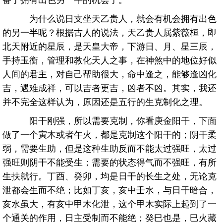
为什么说日支坐天乙贵人，就会有机会拥有出色
的另一半呢？根据古人的说法，天乙贵人属紫薇桓，即
北天附近的星辰，是天皇大帝，下游日、月、星三辰，
手持玉衡，管理和教化天人之事，在神煞中的地位好似
人间的君主，对自己帮助很大，命中逢之，能够逢凶化
吉，遇难成祥，可以吉者更吉，凶者不凶。其实，我还
并不完全这样认为，原因还是五行的生克制化之理。
阳干刚强，所以需要克制，你看庚金阳干，下面
做了一个寅木或者午火，都是克制这个阳干的；阴干柔
弱，需要生助，但是这种生助反而不能太过强旺，太过
强旺则阴干不能受生；需要的状态得气而不强旺，有所
生扶就行。丁酉、癸卯，均是日干的长生之处，无论克
泄都会生而不绝；比如丁亥，亥中壬水，与日干暗合，
亥水虽大，有亥中甲木化泄，这个甲木实际上起到了一
个通关的作用，日主受制而不能绝；癸巳也是，巳火藏