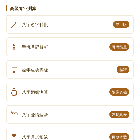
高级专业测算
🪄
八字名字精批
专业版
📱
手机号码解析
号码能量
🎐
流年运势揭秘
精准
💍
八字婚姻测算
姻缘奥秘
💘
八字爱情运势
发现真爱
🧧
八字月老姻缘
勇敢求爱