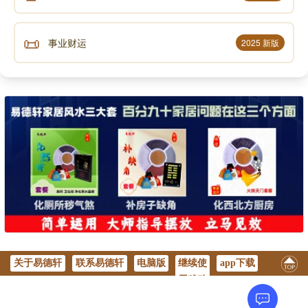
📜
事业财运
2025 新版
关于易德轩
联系易德轩
电脑版
继续使
app下载
用移动
版