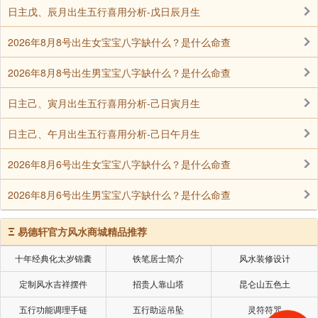
但一定会是非常出色的人，至少在你的眼中，在别人看
日主戊、辰月出生五行喜用分析-戊日辰月生
来，能力或者财富比你强很多了。你看那个梁洛施，不
2026年8月8号出生女宝宝八字缺什么？是什么命查
是出生在己酉日的嘛？
2026年8月8号出生男宝宝八字缺什么？是什么命查
由此可以看出，出生在丁酉和癸巳日子的男女，
就会有双重机会获得出色的另一半了，如果你正是这样
日主己、寅月出生五行喜用分析-己日寅月生
两个日子出生的人，那就首先要恭喜你了，你获得出色
日主己、午月出生五行喜用分析-己日午月生
另一半的机会会比别人多很多啦。
2026年8月6号出生女宝宝八字缺什么？是什么命查
当然如果男性为丁酉，或者女命为癸巳的人，机
会和缘分就更多、更真了。因为酉金为丁火男命的偏
2026年8月6号出生男宝宝八字缺什么？是什么命查
财，天才、大财了；而巳火对于癸水的女命来说，其藏
干为正官、正印和正财，你说咋不会得到贵夫、良夫
Ξ
易德轩官方风水商城精品推荐
呢？
十年经典化太岁锦囊
铁笔居士简介
风水装修设计
这样两个日子出生的男女，如果格局组合成贵
定制风水吉祥摆件
招贵人靠山塔
昆仑山五色土
格、富格；又是日主喜用之神的话，则当然妙不可言
五行功能调理手链
五行助运吊坠
灵符符咒
了，表示会因妻或者因夫而获得更大的财富！