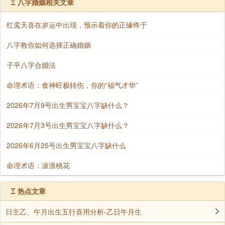
Ξ
八字婚姻相关文章
2、日支坐长生的人，也有机会拥有出色另一半的
红鸾天喜在岁运中出现，预示着你的正缘终于
机会
八字教你如何选择正确婚姻
八字中日干坐长生，就是说日支为日主的长生状
子平八字合婚法
态。长生对于日主来说是一个很美好、很舒服的状态，
在这个状态里，日主犹如生长在母亲的胎腹中，长期承
命理术语：食神旺极转伤，你的“福气才华”
受着母亲的关爱和保护，可谓福德绵绵；当然具有资格
2026年7月9号出生男宝宝八字缺什么？
成为拥有出色另一半的机会。
2026年7月3号出生男宝宝八字缺什么？
那么，哪些人的日支是自坐长生的呢？根据八字
的定义：甲木长生在亥，乙木长生在午；丙、戊长生在
2026年6月25号出生男宝宝八字缺什么
寅；丁己长生在酉；庚金产生在巳；辛金长生在子；壬
命理术语：滚浪桃花
水长生在申，癸水长生在卯。
由此看来，日支坐长生的人就是：丙寅、戊寅、
Ξ
热点文章
丁酉、己酉、壬申、癸酉这样四个日子了。这样四个日
日主乙、午月出生五行喜用分析-乙日午月生
子出生的人，虽然不能说，你的配偶一定会大富大贵，