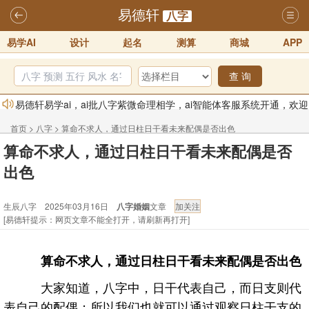
易德轩
八字
易学AI
设计
起名
测算
商城
APP
查 询
易德轩易学ai，ai批八字紫微命理相学，ai智能体客服系统开通，欢迎
体验！！
2025-07-01
首页
>
八字
>
算命不求人，通过日柱日干看未来配偶是否出色
易德轩网重构及升能完成，欢迎大家来体验新程序及感觉！！
算命不求人，通过日柱日干看未来配偶是否
- 生辰八字
2025-07-01
出色
2026年化太岁锦囊属马、鼠、牛、龙、兔、狗、鸡生肖化太岁开始预
订！！
2025-10-01
生辰八字 2025年03月16日
八字婚姻
文章
[易德轩提示：网页文章不能全打开，请刷新再打开]
2026丙午年铁笔居士精批年运说明
2025-10-12
易德轩首席风水大师铁笔居士简介！！
2021-9-2
算命不求人，
通过日柱
日干看未来配偶是否出色
易德轩通告：本网站易德轩商标及LOGO注册声明
2021-9-7
大家知道，八字中，日干代表自己，而日支则代
表自己的配偶；所以我们也就可以通过观察日柱干支的