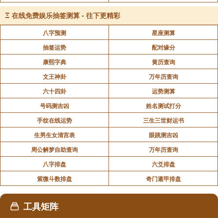
同样也是无财的表象。
Ξ
在线免费娱乐抽签测算 - 往下更精彩
4、正财、正官远离日干或被冲破
八字预测
星座测算
这种八字的人多半没有钱财观念，容易浪费、大
抽签运势
配对缘分
手大脚，或是对钱财不敏感。
康熙字典
黄历查询
5、官杀旺，印星为用，财星得局
文王神卦
万年历查询
六十四卦
运势测算
此时财星生官星，官星更旺而压制印星，最终导
号码测吉凶
姓名测试打分
致命主贫困。
手纹在线运势
三生三世财运书
生男生女清宫表
眼跳测吉凶
声明：部分内容来于网络，如有侵权，请联系我们删除！以上内容，并
周公解梦自助查询
万年历查询
不代表易德轩观点。
八字排盘
六爻排盘
紫微斗数排盘
奇门遁甲排盘
工具矩阵