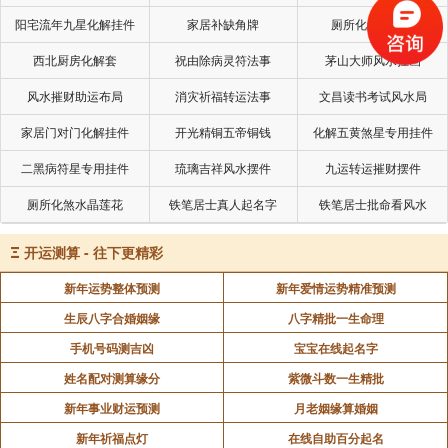
阳宅流年九星化解挂件
家居补缺角牌
厕所化秽气煞套
算命不求人，没钱的八字特征
西北厨房化解套
祝由除病灵符法事
茅山大师风水挂画
在我们的生活当中，处处都离不开钱。因为我们
的衣食住行，都要靠钱来维持。所以大家都想要赚得更
风水摧财助运布局
消灾祈福转运法事
文昌读书考试风水局
多的钱，使得自己的生活变得丰满，富足起来。但是有
家居门对门化解挂件
开光精铜五帝铜钱
化解五黄煞星专用挂件
些人的命运就没有那么顺利了。今天我们就来跟大家一
二黑病符星专用挂件
琉璃吉祥风水摆件
九运转运摧财摆件
起了解一下。
厕所化煞水晶莲花
铁笔居士真人起名字
铁笔居士批命看风水
1、命局中财星少或是无力，又或是财星被克制
Ξ
开运测算 - 往下更精彩
以上都是没钱的特征。
新年运势整体预测
新年爱情运势精准预测
2、财星为用，或财星生助用神，此时财星被抢
生辰八字合婚姻缘
八字精批一生命理
合、或被破坏
手机号码测吉凶
宝宝在线起名字
说明命主一生会为钱财奔波，并且收入特别少。
姓名配对测算缘分
紫微斗数一生精批
3、财星为忌神，印星为用神时，财星与印星紧
新年事业财运预测
月老姻缘算婚姻
贴，并克制破坏
新年祈福点灯
在线自助百分起名