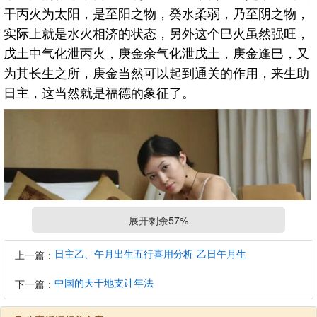
干丙火为太阳，是至阳之物，癸水柔弱，乃至阴之物，
实际上就是水火相济的状态，另外这个巳火虽然强旺，
戊土中气化泄丙火，庚金余气化泄戊土，庚金逢巳，又
为其长生之所，庚金当然可以起到通关的作用，来生助
日主，这当然就是福德的象征了。
展开剩余57%
日主乙、午月出生五行喜用分析-乙日午月生
上一篇：
中国的天干地支计年法
下一篇：