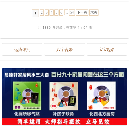
...
2
3
4
5
6
54
下一页
末页
1
共
1339
条记录，当前第
1
/
54
页
运势详批
八字合婚
宝宝起名