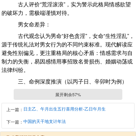
古人评价“荒淫滚浪”，实为警示此格局情感欲望
的破坏力，需极端谨慎对待。
男女命差异：
古代观念认为男命“好色贪淫”，女命“生性淫乱”，
源于传统礼法对男女行为的不同约束标准。现代解读应
避免性别偏见，更注重格局的核心矛盾：情感需求与自
制力的失衡，易因感情用事招致名誉损伤、婚姻动荡或
法律纠纷。
三、命例深度推演（以丙子日、辛卯时为例）
干支作用细析：
展开剩余57%
子卯刑为“无礼之刑”，易因情感失序引发冲突，
日主乙、午月出生五行喜用分析-乙日午月生
上一篇：
如三角关系、背弃礼俗。
中国的天干地支计年法
下一篇：
丙辛合为“威制之合”，辛为丙之正财（男命妻
星），表面有情义，但地支刑破，暗示婚姻关系外强中