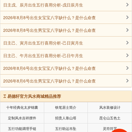
求或社会责任感（如从事文艺、心理咨询、公共关系等
日主戊、辰月出生五行喜用分析-戊日辰月生
领域）。
2026年8月8号出生女宝宝八字缺什么？是什么命查
通过修行、冥想培养定力，尤其警惕“子卯刑”导
致的冲动决策。
2026年8月8号出生男宝宝八字缺什么？是什么命查
环境调整：
日主己、寅月出生五行喜用分析-己日寅月生
避免居住/工作场所出现“子、卯”方位（正北、正
日主己、午月出生五行喜用分析-己日午月生
东）的桃花摆设（如花瓶、水池）。
2026年8月6号出生女宝宝八字缺什么？是什么命查
可多用“土”元素（黄褐色、陶瓷）的风物品，以
土制水，稳定情绪。
2026年8月6号出生男宝宝八字缺什么？是什么命查
人际规范：
Ξ
易德轩官方风水商城精品推荐
建立清晰的情感界限，避免复杂关系。男性需警
十年经典化太岁锦囊
铁笔居士简介
风水装修设计
惕“财星合身”带来的感情贪恋；女性需注意“官杀混杂”导
致的多角关系。
定制风水吉祥摆件
招贵人靠山塔
昆仑山五色土
择偶时可考虑对方命局土旺（诚信稳定）或与自
五行功能调理手链
五行助运吊坠
灵符符咒