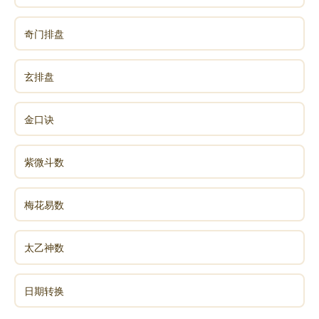
之“浪”，可载舟亦可覆舟，重在以理驭情、以智导欲，
方能使激烈情感成为艺术灵光或济世之能，而非沉沦之
奇门排盘
渊。
玄排盘
声明：部分内容来于网络，如有侵权，请联系我们删除！以上内容，并
金口诀
不代表易德轩观点。
紫微斗数
梅花易数
太乙神数
日期转换