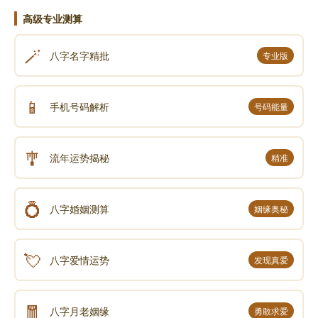
高级专业测算
🪄
八字名字精批
专业版
📱
手机号码解析
号码能量
🎐
流年运势揭秘
精准
💍
八字婚姻测算
姻缘奥秘
💘
八字爱情运势
发现真爱
🧧
八字月老姻缘
勇敢求爱