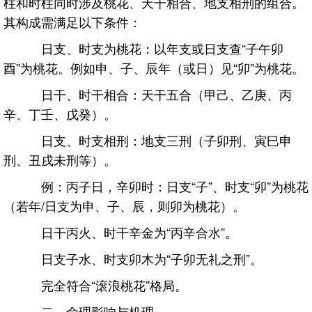
柱和时柱同时涉及桃花、天干相合、地支相刑的组合。
其构成需满足以下条件：
日支、时支为桃花：以年支或日支查“子午卯
酉”为桃花。例如申、子、辰年（或日）见“卯”为桃花。
日干、时干相合：天干五合（甲己、乙庚、丙
辛、丁壬、戊癸）。
日支、时支相刑：地支三刑（子卯刑、寅巳申
刑、丑戌未刑等）。
例：丙子日，辛卯时：日支“子”、时支“卯”为桃花
（若年/日支为申、子、辰，则卯为桃花）。
日干丙火、时干辛金为“丙辛合水”。
日支子水、时支卯木为“子卯无礼之刑”。
完全符合“滚浪桃花”格局。
二、命理影响与机理