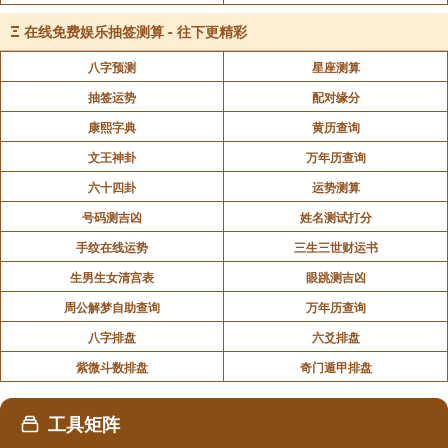
Ξ
在线免费娱乐抽签测算 - 往下更精彩
八字预测
星座测算
抽签运势
配对缘分
康熙字典
黄历查询
文王神卦
万年历查询
六十四卦
运势测算
号码测吉凶
姓名测试打分
手纹在线运势
三生三世财运书
生男生女清宫表
眼跳测吉凶
周公解梦自助查询
万年历查询
八字排盘
六爻排盘
紫微斗数排盘
奇门遁甲排盘
岁运应期：
工具矩阵
逢鼠年（子）、兔年（卯）、马年（午）、鸡年