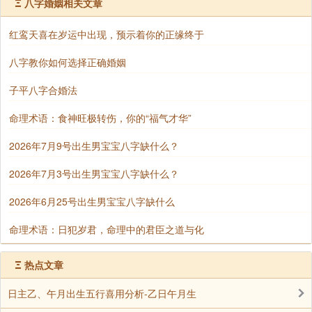
Ξ
八字婚姻相关文章
干，内部煎熬。
红鸾天喜在岁运中出现，预示着你的正缘终于
若月令或岁运再逢午（羊刃）、酉（桃花），形
成“子午卯酉四冲俱全”，则情欲纠葛愈烈，人生易因情
八字教你如何选择正确婚姻
色之事颠覆。
子平八字合婚法
能量转化可能：
命理术语：食神旺极转伤，你的“福气才华”
丙火为太阳之火，辛金为珠玉之金，相合为水
2026年7月9号出生男宝宝八字缺什么？
（官杀）。若命局有强土制水（食神制杀），或木火通
明（印比扶身），可转化情欲为艺术才华、公关能力。
2026年7月3号出生男宝宝八字缺什么？
关键在于能否以理性（印星）、专业追求（食
2026年6月25号出生男宝宝八字缺什么
伤）疏导桃花刑合的激烈能量。
命理术语：日犯岁君，命理中的君臣之道与化
四、综合应对之策
Ξ
热点文章
心性修持：
借“丙辛合水”的官杀能量，将情欲升华为事业追
日主乙、午月出生五行喜用分析-乙日午月生