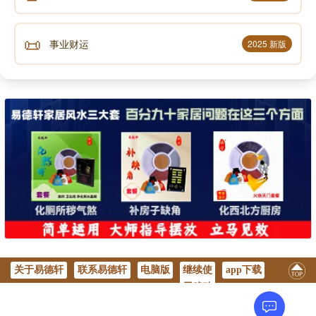
📜
事业财运
2025 新版
关于易德轩
联系易德轩
电脑版
继续使
app下载
用移动
版