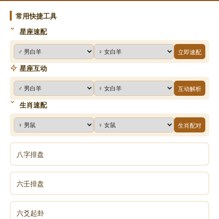
（酉）需格外谨慎感情与法律纠纷。
常用快捷工具
若大运逢“戊戌”、“己未”等强土运，可压制桃花刑
星座速配
害，反利事业。
立即速配
五、理性看待格局
星座互动
不执凶谶：滚浪桃花仅标志命主情感模式的特殊
挑战，并非注定祸患。如历史人物唐伯虎（桃花满盘而
互动解析
才华横溢），说明能量可通过文化修养转化。
生肖速配
全局为重：需结合四柱五行旺衰、用神配置综合
生肖配对
判断。若命局中正印有力、官星清透，可大幅减轻负面
作用。
八字排盘
时代语境：古代对情欲的批判基于封建伦理，现
代可将其理解为高度敏感的情感感知力与创造力，关键
六壬排盘
在于建立健康的情感表达方式。
命理如镜，照见特质而非定数。滚浪桃花
六爻起卦