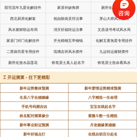
身三合（申、辰），缓解子卯刑。
阳宅流年九星化解挂件
家居补缺角牌
厕所化秽气煞套
西北厨房化解套
祝由除病灵符法事
茅山大师风水挂画
风水摧财助运布局
消灾祈福转运法事
文昌读书考试风水局
家居门对门化解挂件
开光精铜五帝铜钱
化解五黄煞星专用挂件
二黑病符星专用挂件
琉璃吉祥风水摆件
九运转运摧财摆件
厕所化煞水晶莲花
铁笔居士真人起名字
铁笔居士批命看风水
Ξ
开运测算 - 往下更精彩
新年运势整体预测
新年爱情运势精准预测
生辰八字合婚姻缘
八字精批一生命理
手机号码测吉凶
宝宝在线起名字
姓名配对测算缘分
紫微斗数一生精批
新年事业财运预测
月老姻缘算婚姻
新年祈福点灯
在线自助百分起名