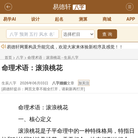
易德轩
八字
易学AI
设计
起名
测算
商城
APP
查 询
易德轩网重构及升能完成，欢迎大家来体验新程序及感觉！！
2025-07-01
首页
>
八字
>
命理术语：滚浪桃花 - 生辰八字
2026年化太岁锦囊属马、鼠、牛、龙、兔、狗、鸡生肖化太岁开始预
命理术语：滚浪桃花
订！！
2025-10-01
生辰八字 2026年06月03日
八字婚姻
文章
2026丙午年铁笔居士精批年运说明
2025-10-12
[易德轩提示：网页文章不能全打开，请刷新再打开]
易德轩首席风水大师铁笔居士简介！！
2021-9-2
易德轩通告：本网站易德轩商标及LOGO注册声明
2021-9-7
命理术语：滚浪桃花
易德轩易学ai，ai批八字紫微命理相学，ai智能体客服系统开通，欢迎
一、核心定义
体验！！
2025-07-01
滚浪桃花是子平命理中的一种特殊格局，特指日