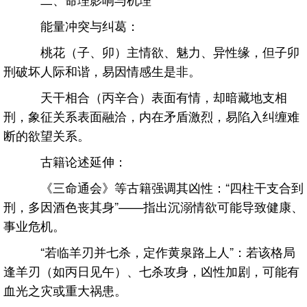
能量冲突与纠葛：
桃花（子、卯）主情欲、魅力、异性缘，但子卯
刑破坏人际和谐，易因情感生是非。
天干相合（丙辛合）表面有情，却暗藏地支相
刑，象征关系表面融洽，内在矛盾激烈，易陷入纠缠难
断的欲望关系。
古籍论述延伸：
《三命通会》等古籍强调其凶性：“四柱干支合到
刑，多因酒色丧其身”——指出沉溺情欲可能导致健康、
事业危机。
“若临羊刃并七杀，定作黄泉路上人”：若该格局
逢羊刃（如丙日见午）、七杀攻身，凶性加剧，可能有
血光之灾或重大祸患。